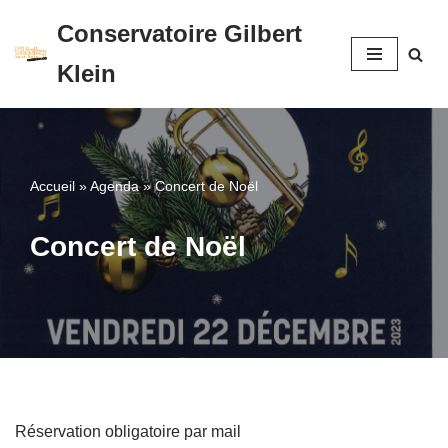
Conservatoire Gilbert
Aller
Klein
au
contenu
Accueil
»
Agenda
»
Concert de Noël
Concert de Noël
Réservation obligatoire par mail